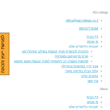
AD-college
office@ad-college.co.il
050-677-6166
לפגישת ייעוץ והכוונה
דף הבית
מי אנחנו
תוכניות הלימודים שלנו
התכנית להכשרת מנחי קבוצות בשילוב פסיכודרמה
קורס פרקטיקום וסופרוויז'ן
סדנאות העשרה רב תחומיות למנחי קבוצות ואנשי מקצוע
אבני דרך בארגונים ובקהילה
קלפי הבית בפיתוח מקורי
כותבים עלינו
צרו קשר
Menu
דף הבית
מי אנחנו
תוכניות הלימודים שלנו