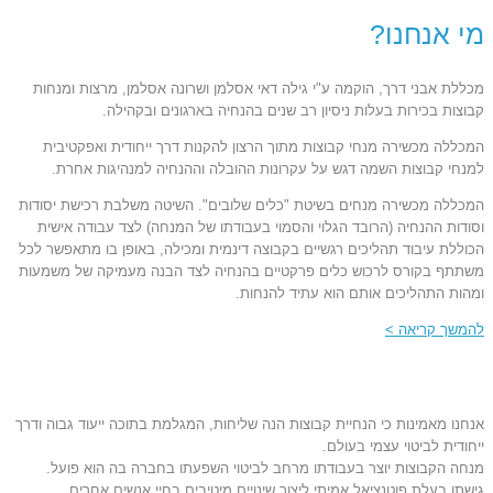
מי אנחנו?
מכללת אבני דרך, הוקמה ע"י גילה דאי אסלמן ושרונה אסלמן, מרצות ומנחות
קבוצות בכירות בעלות ניסיון רב שנים בהנחיה בארגונים ובקהילה.
המכללה מכשירה מנחי קבוצות מתוך הרצון להקנות דרך ייחודית ואפקטיבית
למנחי קבוצות השמה דגש על עקרונות ההובלה וההנחיה למנהיגות אחרת.
המכללה מכשירה מנחים בשיטת "כלים שלובים". השיטה משלבת רכישת יסודות
וסודות ההנחיה (הרובד הגלוי והסמוי בעבודתו של המנחה) לצד עבודה אישית
הכוללת עיבוד תהליכים רגשיים בקבוצה דינמית ומכילה, באופן בו מתאפשר לכל
משתתף בקורס לרכוש כלים פרקטיים בהנחיה לצד הבנה מעמיקה של משמעות
ומהות התהליכים אותם הוא עתיד להנחות.
להמשך קריאה >
אנחנו מאמינות כי הנחיית קבוצות הנה שליחות, המגלמת בתוכה ייעוד גבוה ודרך
ייחודית לביטוי עצמי בעולם.
מנחה הקבוצות יוצר בעבודתו מרחב לביטוי השפעתו בחברה בה הוא פועל.
גישתו בעלת פוטנציאל אמיתי ליצור שינויים מיטיבים בחיי אנשים אחרים